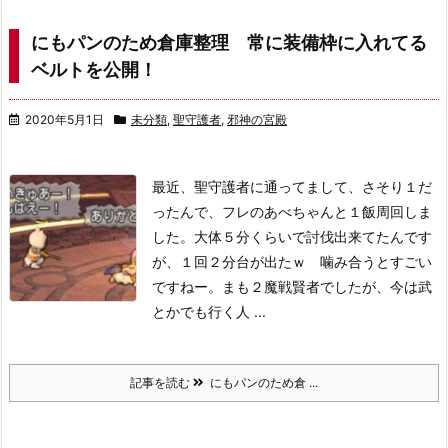
にもパンのため倉庫整理 常に装備枠に入れてる
ベルトを公開！
2020年5月1日
未分類
,
聖守護者
,
邪神の宮殿
最近、聖守護者に通ってまして、さそり１だ
ったんで、フレのあべちゃんと１飯周回しま
した。
大体５分くらいで討伐出来てたんです
が、１回２分台が出たｗ 噛み合うとすごい
ですねー。
まも２魔戦賢者でしたが、今は武
とかでも行く人 ...
記事を読む
にもパンのため倉 ...