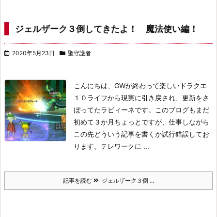
ジェルザーク３倒してきたよ！ 魔法使い編！
2020年5月23日
聖守護者
こんにちは、GWが終わって楽しいドラクエ
１０ライフから現実に引き戻され、更新をさ
ぼってたラビィーネです。
このブログもまだ
初めて３か月ちょっとですが、仕事しながら
この先どういう記事を書くか試行錯誤してお
ります。テレワークに ...
記事を読む
ジェルザーク３倒 ...