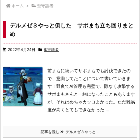
ホーム
>
聖守護者
デルメゼ３やっと倒した サポまも立ち回りまと
め
2022年4月24日
聖守護者
前まもに続いてサポまもでも討伐できたの
で、意識してたことについて書いていきま
す！
野良でAI管理も完璧で、隙なく攻撃する
サポまもさんと一緒になったこともあります
が、それはめちゃカッコよかった。ただ難易
度が高くとてもできなかった ...
記事を読む
デルメゼ３やっと ...