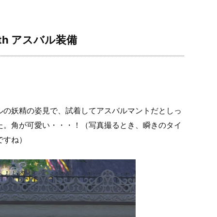
h アスバル装備
ルの妖精の姿見で、試着してアスバルマントだとしっ
た。角が可愛い・・・！（写真撮るとき、瞬きのタイ
ですね）