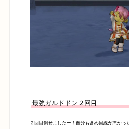
最強ガルドドン２回目
２回目倒せましたー！自分も含め回線が悪かっ