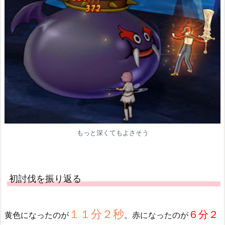
もっと深くてもよさそう
初討伐を振り返る
１１分２秒
６分２
黄色になったのが
。赤になったのが