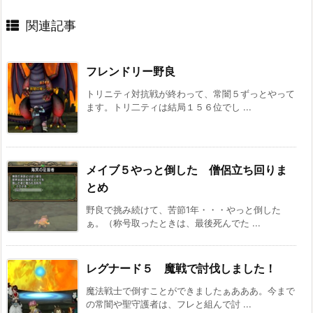
関連記事
フレンドリー野良
トリニティ対抗戦が終わって、常闇５ずっとやって
ます。トリ二ティは結局１５６位でし ...
メイブ５やっと倒した 僧侶立ち回りま
とめ
野良で挑み続けて、苦節1年・・・やっと倒した
ぁ。（称号取ったときは、最後死んでた ...
レグナード５ 魔戦で討伐しました！
魔法戦士で倒すことができましたぁあああ。今まで
の常闇や聖守護者は、フレと組んで討 ...