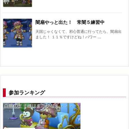
闇扇やっと出た！ 常闇５練習中
天国じゃくなくて、邪心普通に行ってたら、闇扇出
ました！ １１％ですけどね！パワー ...
参加ランキング