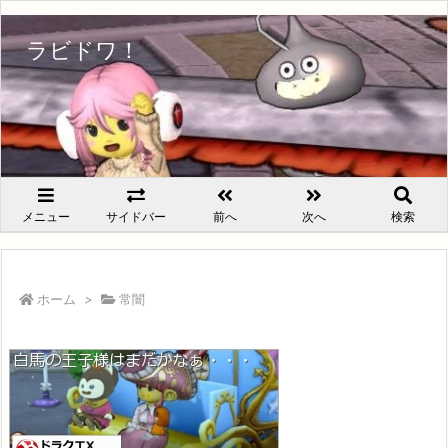
ラビドワ！
メニュー
サイドバー
前へ
次へ
検索
ホーム
>
常闇