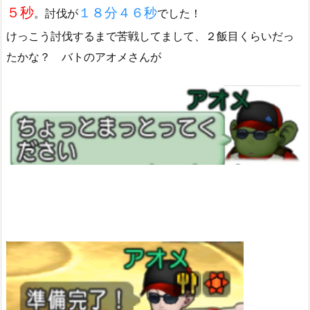
５秒
１８分４６秒
。討伐が
でした！
けっこう討伐するまで苦戦してまして、２飯目くらいだっ
たかな？ バトのアオメさんが