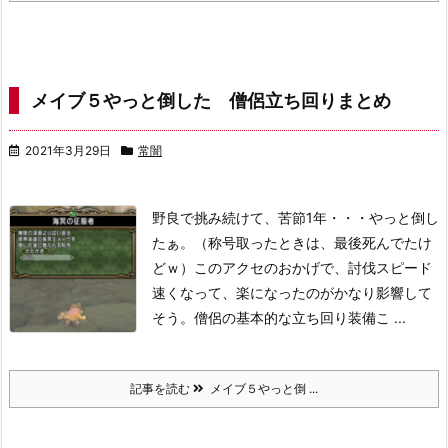
メイブ５やっと倒した 僧侶立ち回りまとめ
2021年3月29日
常闇
野良で挑み続けて、苦節1年・・・やっと倒し
たぁ。
（称号取ったときは、最後死んでたけ
どｗ）
このアクセのおかげで、討伐スピード
速くなって、楽になったのがかなり影響して
そう。
僧侶の基本的な立ち回り装備
こ ...
記事を読む
メイブ５やっと倒 ...