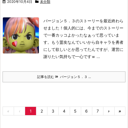
2020年10月4日
未分類
バージョン５．３のストーリーを最近終わら
せました！
個人的には、今までのストーリー
で一番カッコよかったなぁって思っていま
す。もう盟友なんていいから自キャラを勇者
にして欲しいとか思ってたんですが、運営に
謝りたい気持ちで一心ですｗ ...
記事を読む
バージョン５．３ ...
«
‹
1
2
3
4
5
6
7
›
»