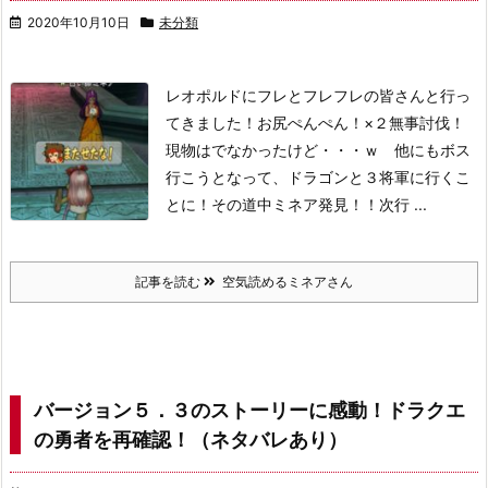
2020年10月10日
未分類
レオポルドにフレとフレフレの皆さんと行っ
てきました！
お尻ぺんぺん！×２
無事討伐！
現物はでなかったけど・・・ｗ 他にもボス
行こうとなって、
ドラゴンと３将軍に行くこ
とに！その道中ミネア発見！！
次行 ...
記事を読む
空気読めるミネアさん
バージョン５．３のストーリーに感動！ドラクエ
の勇者を再確認！（ネタバレあり）