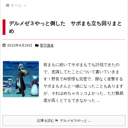
ホーム
>
デルメゼ３やっと倒した サポまも立ち回りまと
め
2022年4月24日
聖守護者
前まもに続いてサポまもでも討伐できたの
で、意識してたことについて書いていきま
す！
野良でAI管理も完璧で、隙なく攻撃する
サポまもさんと一緒になったこともあります
が、それはめちゃカッコよかった。ただ難易
度が高くとてもできなかった ...
記事を読む
デルメゼ３やっと ...